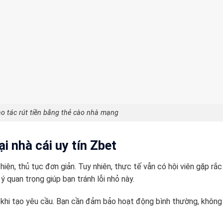
ao tác rút tiền bằng thẻ cào nhà mạng
ại nhà cái uy tín Zbet
iện, thủ tục đơn giản. Tuy nhiên, thực tế vẫn có hội viên gặp rắc 
 quan trọng giúp bạn tránh lỗi nhỏ này.
 khi tạo yêu cầu. Bạn cần đảm bảo hoạt động bình thường, không