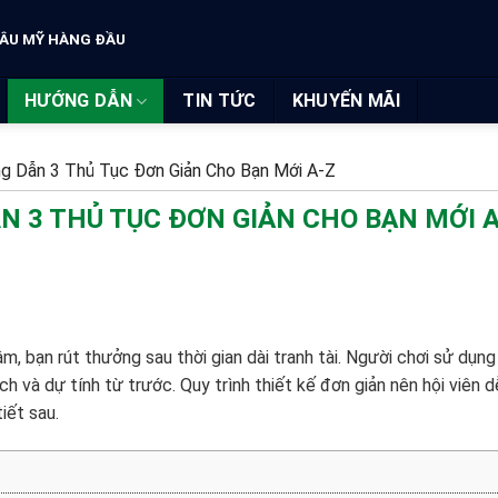
HÂU MỸ HÀNG ĐẦU
HƯỚNG DẪN
TIN TỨC
KHUYẾN MÃI
g Dẫn 3 Thủ Tục Đơn Giản Cho Bạn Mới A-Z
N 3 THỦ TỤC ĐƠN GIẢN CHO BẠN MỚI A
m, bạn rút thưởng sau thời gian dài tranh tài. Người chơi sử dụng
h và dự tính từ trước. Quy trình thiết kế đơn giản nên hội viên d
iết sau.