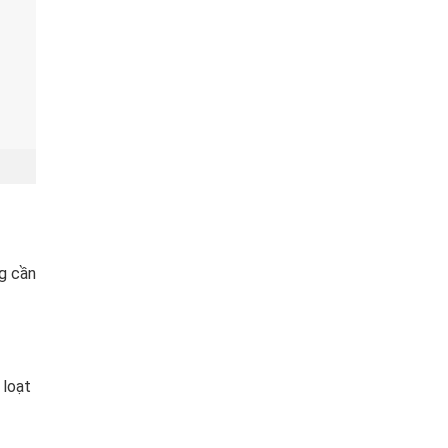
ng cần
 loạt