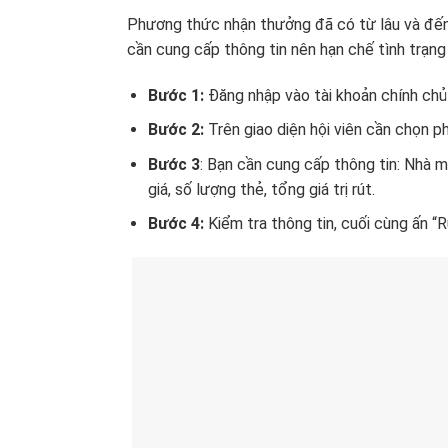
Phương thức nhận thưởng đã có từ lâu và đến 
cần cung cấp thông tin nên hạn chế tình trạng 
Bước 1:
Đăng nhập vào tài khoản chính chủ 
Bước 2:
Trên giao diện hội viên cần chọn 
Bước 3
: Bạn cần cung cấp thông tin: Nhà 
giá, số lượng thẻ, tổng giá trị rút.
Bước 4:
Kiểm tra thông tin, cuối cùng ấn “R