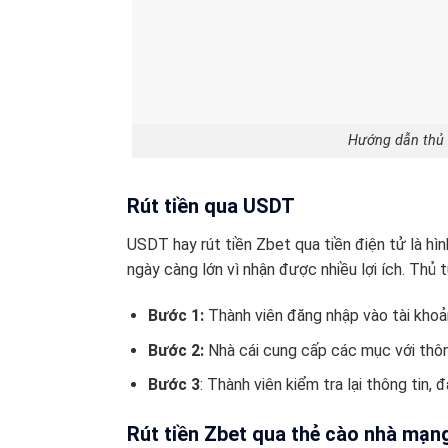
Hướng dẫn thủ 
Rút tiền qua USDT
USDT hay rút tiền Zbet qua tiền điện tử là hì
ngày càng lớn vì nhận được nhiều lợi ích. Thủ
Bước 1:
Thành viên đăng nhập vào tài khoả
Bước 2:
Nhà cái cung cấp các mục với thông 
Bước 3
: Thành viên kiểm tra lại thông tin, đặ
Rút tiền Zbet qua thẻ cào nhà mạn