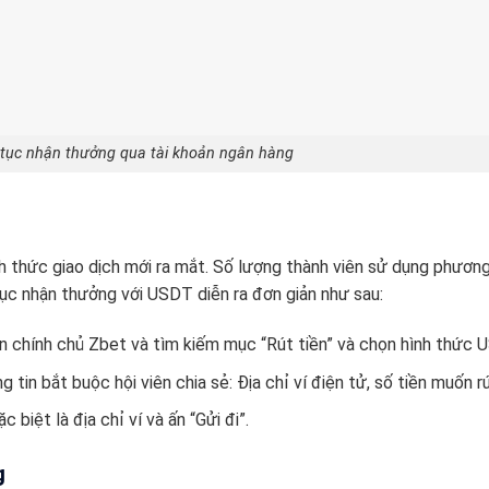
tục nhận thưởng qua tài khoản ngân hàng
nh thức giao dịch mới ra mắt. Số lượng thành viên sử dụng phươn
 tục nhận thưởng với USDT diễn ra đơn giản như sau:
n chính chủ Zbet và tìm kiếm mục “Rút tiền” và chọn hình thức 
tin bắt buộc hội viên chia sẻ: Địa chỉ ví điện tử, số tiền muốn rú
c biệt là địa chỉ ví và ấn “Gửi đi”.
g