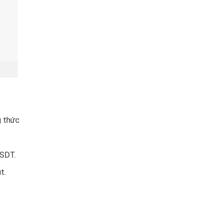
g thức
USDT.
t.