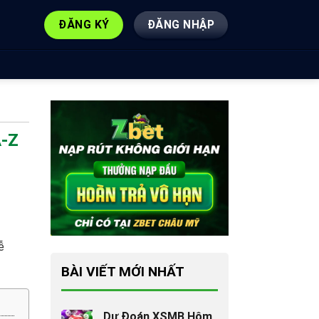
ĐĂNG KÝ
ĐĂNG NHẬP
-Z
ễ
BÀI VIẾT MỚI NHẤT
Dự Đoán XSMB Hôm