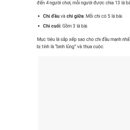
đến 4 người chơi, mỗi người được chia 13 lá bà
Chi đầu
và
chi giữa
: Mỗi chi có 5 lá bài.
Chi cuối
: Gồm 3 lá bài.
Mục tiêu là sắp xếp sao cho chi đầu mạnh nhất,
bị tính là “binh lủng” và thua cuộc.