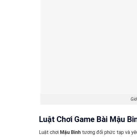
Giớ
Luật Chơi Game Bài Mậu Bi
Luật chơi
Mậu Binh
tương đối phức tạp và yêu