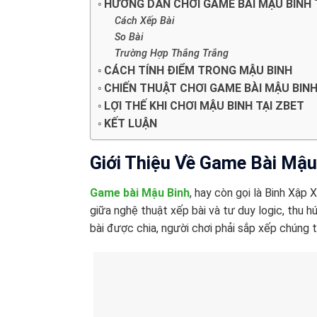
HƯỚNG DẪN CHƠI GAME BÀI MẬU BINH 
Cách Xếp Bài
So Bài
Trường Hợp Thắng Trắng
CÁCH TÍNH ĐIỂM TRONG MẬU BINH
CHIẾN THUẬT CHƠI GAME BÀI MẬU BINH
LỢI THẾ KHI CHƠI MẬU BINH TẠI ZBET
KẾT LUẬN
Giới Thiệu Về Game Bài Mậu
Game bài Mậu Binh
, hay còn gọi là Binh Xập X
giữa nghệ thuật xếp bài và tư duy logic, thu h
bài được chia, người chơi phải sắp xếp chúng 