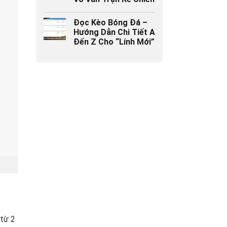
Đọc Kèo Bóng Đá –
Hướng Dẫn Chi Tiết A
Đến Z Cho “Lính Mới”
 từ 2