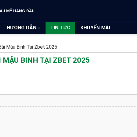
HÂU MỸ HÀNG ĐẦU
HƯỚNG DẪN
TIN TỨC
KHUYẾN MÃI
ài Mậu Binh Tại Zbet 2025
MẬU BINH TẠI ZBET 2025