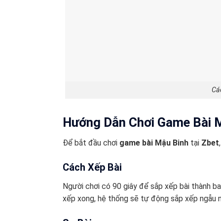
Cá
Hướng Dẫn Chơi Game Bài M
Để bắt đầu chơi
game bài Mậu Binh
tại
Zbet
Cách Xếp Bài
Người chơi có 90 giây để sắp xếp bài thành b
xếp xong, hệ thống sẽ tự động sắp xếp ngẫu n