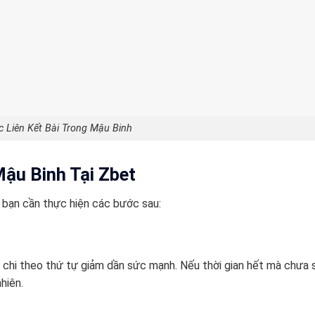
c Liên Kết Bài Trong Mậu Binh
ậu Binh Tại Zbet
, bạn cần thực hiện các bước sau:
a chi theo thứ tự giảm dần sức mạnh. Nếu thời gian hết mà chưa 
hiên.