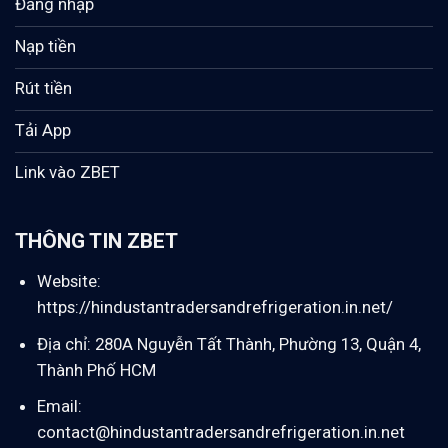
Đăng nhập
Nạp tiền
Rút tiền
Tải App
Link vào ZBET
THÔNG TIN ZBET
Website:
https://hindustantradersandrefrigeration.in.net/
Địa chỉ:
280A Nguyễn Tất Thành, Phường 13, Quận 4,
Thành Phố HCM
Email:
contact@hindustantradersandrefrigeration.in.net