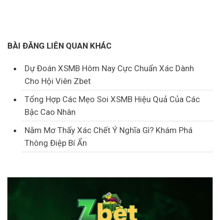
BÀI ĐĂNG LIÊN QUAN KHÁC
Dự Đoán XSMB Hôm Nay Cực Chuẩn Xác Dành
Cho Hội Viên Zbet
Tổng Hợp Các Mẹo Soi XSMB Hiệu Quả Của Các
Bậc Cao Nhân
Nằm Mơ Thấy Xác Chết Ý Nghĩa Gì? Khám Phá
Thông Điệp Bí Ẩn