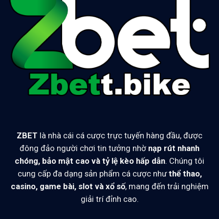
ZBET
là nhà cái cá cược trực tuyến hàng đầu, được
đông đảo người chơi tin tưởng nhờ
nạp rút nhanh
chóng, bảo mật cao và tỷ lệ kèo hấp dẫn
. Chúng tôi
cung cấp đa dạng sản phẩm cá cược như
thể thao,
casino, game bài, slot và xổ số
, mang đến trải nghiệm
giải trí đỉnh cao.