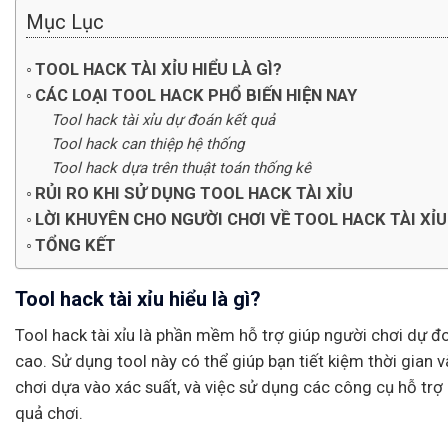
Mục Lục
TOOL HACK TÀI XỈU HIỂU LÀ GÌ?
CÁC LOẠI TOOL HACK PHỔ BIẾN HIỆN NAY
Tool hack tài xỉu dự đoán kết quả
Tool hack can thiệp hệ thống
Tool hack dựa trên thuật toán thống kê
RỦI RO KHI SỬ DỤNG TOOL HACK TÀI XỈU
LỜI KHUYÊN CHO NGƯỜI CHƠI VỀ TOOL HACK TÀI XỈU
TỔNG KẾT
Tool hack tài xỉu hiểu là gì?
Tool hack tài xỉu là phần mềm hỗ trợ giúp người chơi dự đo
cao. Sử dụng tool này có thể giúp bạn tiết kiệm thời gian v
chơi dựa vào xác suất, và việc sử dụng các công cụ hỗ trợ 
quả chơi.