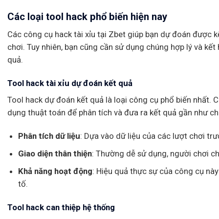
Các loại tool hack phổ biến hiện nay
Các công cụ hack tài xỉu tại Zbet giúp bạn dự đoán được k
chơi. Tuy nhiên, bạn cũng cần sử dụng chúng hợp lý và kết 
quả.
Tool hack tài xỉu dự đoán kết quả
Tool hack dự đoán kết quả là loại công cụ phổ biến nhất. 
dụng thuật toán để phân tích và đưa ra kết quả gần như ch
Phân tích dữ liệu
: Dựa vào dữ liệu của các lượt chơi tr
Giao diện thân thiện
: Thường dễ sử dụng, người chơi ch
Khả năng hoạt động
: Hiệu quả thực sự của công cụ nà
tố.
Tool hack can thiệp hệ thống