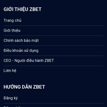
GIỚI THIỆU ZBET
Trang chủ
Giới thiệu
Chính sách bảo mật
Điều khoản sử dụng
CEO - Người điều hành ZBET
Liên hệ
HƯỚNG DẪN ZBET
Đăng ký